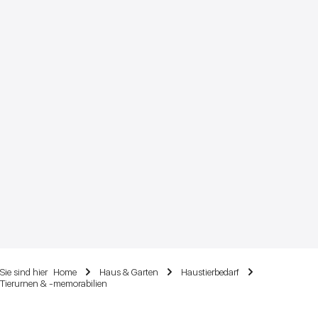
Sie sind hier
Home
Haus & Garten
Haustierbedarf
Tierurnen & -memorabilien