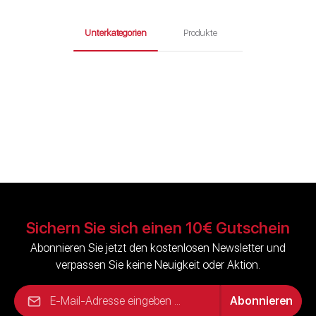
Unterkategorien
Produkte
UVB-Röhrenlampen
UVB-Spotlampen für
für Terrarien
Terrarien
Sichern Sie sich einen 10€ Gutschein
Abonnieren Sie jetzt den kostenlosen Newsletter und
verpassen Sie keine Neuigkeit oder Aktion.
E-Mail-Adresse*
Abonnieren