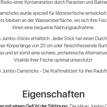
 Risiko einer Kontamination durch Parasiten und Bakter
isticks wurde speziell für Monsterfische entwickelt,
ets bleiben an der Wasseroberfläche, wo sich Ihre Fis
ihnen eine bequeme Nahrungsaufnahme.
ls Jumbo-Sticks erhältlich. Jeder Stick hat einen Du
ner Körperlänge von 20 cm oder fleischfressende Bunt
 und ist somit eine sichere, proteinreiche Alternati
Vitalität Ihrer Fische optimal unterstützt.
i Jumbo Carnisticks - Die Kraftmahlzeit für Ihre Raubf
Eigenschaften
en mit einem Gefühl der Sättigung.
Die Hikari Jumbo C