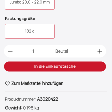
Jumbo 20,0 - 22,0 mm
Quarantäne
nd
in der
auswählen
Packungsgröße
Japan Koi
Terraristik
icks
Transportboxen für
182 g
lien
Reptilien &
Amphibien
Produkt Anzahl: Gib den gewünschten Wert 
Quarantäneterrarien
Beutel
für Jungtiere & neue
Tiere
In die Einkaufstasche
Transporttaschen
gen
für Reptilien und
Amphibien
Zum Merkzettel hinzufügen
Abdeckungen &
Netze für Terrarien
Produktnummer:
A3020422
Tragekäfige für
Gewicht:
0.198 kg
Amphibien &