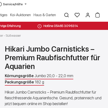
Service/Hilfe
tiges
Koi-Auktionen
Haus & Garten
hrige Erfahrung
Hotline 05465 3096314
&
eiter
Bodenabläufe
Substrate &
Wassertests
Ozontechnik
ter - Süßwasser
rgung
Bodengrund
& Testsets
für Terrarium
für Teiche
Hikari Jumbo Carnisticks –
Teichfischfutter
ereiter
Premium Raubfischfutter für
Sand & Kies für
Terrarien
Aquarien
Erde & Blumenerde
für Reptilien und
Körnungsgröße
Jumbo 20,0 - 22,0 mm
Amphibien
Packungsgröße
182 g
Kokosfasern &
Hikari Jumbo Carnisticks – Premium Raubfischfutter für
Kokoshumus für
fleischfressende Aquarienfische. Gesund, proteinreich und
Terrarium
Teichsauger
jetzt bequem online im Shop bestellen!