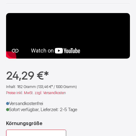
Rindenmulch &
annen
Laub für Reptilien
und Amphibien
Torf & Moore für
Feuchtbiotope
Spezialsubstrate
für Amphibien &
Reptilien
serniveau- &
peraturschalter
24,29 €*
Inhalt:
182 Gramm
(133,46 €* / 1000 Gramm)
Preise inkl. MwSt. zzgl. Versandkosten
Versandkostenfrei
Sofort verfügbar, Lieferzeit: 2-5 Tage
auswählen
Körnungsgröße
Transport &