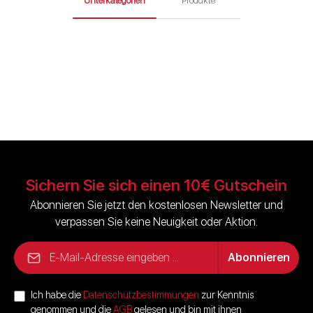
Unterkategorien
Produkte
UV-C
Wasserklärer
Sichern Sie sich einen 10€ Gutschein
Abonnieren Sie jetzt den kostenlosen Newsletter und
verpassen Sie keine Neuigkeit oder Aktion.
E-Mail-Adresse*
Abonnieren
Ich habe die
Datenschutzbestimmungen
zur Kenntnis
genommen und die
AGB
gelesen und bin mit ihnen